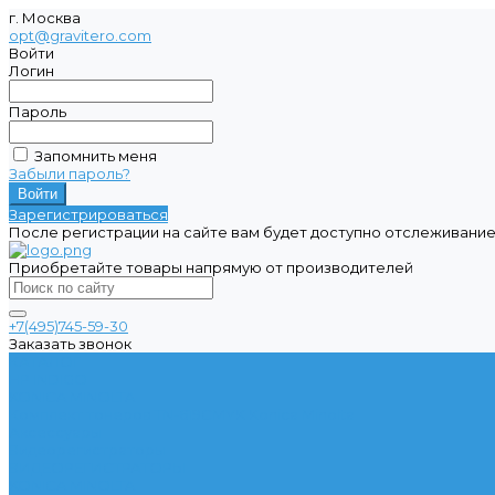
г. Москва
opt@gravitero.com
Войти
Логин
Пароль
Запомнить меня
Забыли пароль?
Зарегистрироваться
После регистрации на сайте вам будет доступно отслеживание
Приобретайте товары напрямую от производителей
+7(495)745-59-30
Заказать звонок
КАТАЛОГ
HP INDIGO
KONICA MINOLTA
Комплект тонеров TN-619CMYK Konica Minolta
Аксессуары
Видеорегистраторы
ВИДЕОРЕГИСТРАТОРЫ
KONICA MINOLTA