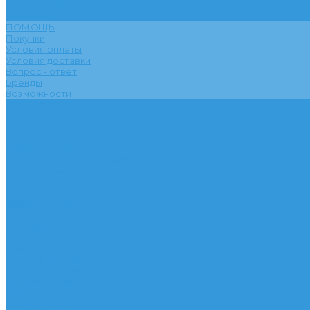
ЭЛЕКТРОНИКА
HP INDIGO
ПОМОЩЬ
Покупки
Условия оплаты
Условия доставки
Вопрос - ответ
Бренды
Возможности
КОНТАКТЫ
...
КАТАЛОГ
HP INDIGO
KONICA MINOLTA
Комплект тонеров TN-619CMYK Konica Minolta
Аксессуары
Видеорегистраторы
ВИДЕОРЕГИСТРАТОРЫ
KONICA MINOLTA
ЭЛЕКТРОНИКА
HP INDIGO
ПОМОЩЬ
Покупки
Условия оплаты
Условия доставки
Вопрос - ответ
Бренды
Возможности