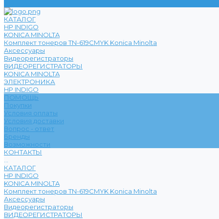
КОНТАКТЫ
КАТАЛОГ
HP INDIGO
KONICA MINOLTA
Комплект тонеров TN-619CMYK Konica Minolta
Аксессуары
Видеорегистраторы
ВИДЕОРЕГИСТРАТОРЫ
KONICA MINOLTA
ЭЛЕКТРОНИКА
HP INDIGO
ПОМОЩЬ
Покупки
Условия оплаты
Условия доставки
Вопрос - ответ
Бренды
Возможности
КОНТАКТЫ
...
КАТАЛОГ
HP INDIGO
KONICA MINOLTA
Комплект тонеров TN-619CMYK Konica Minolta
Аксессуары
Видеорегистраторы
ВИДЕОРЕГИСТРАТОРЫ